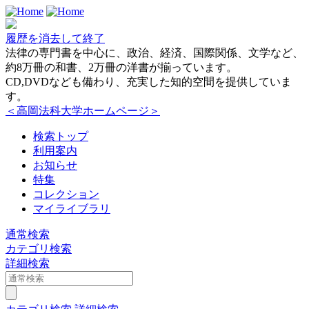
履歴を消去して終了
法律の専門書を中心に、政治、経済、国際関係、文学など、
約8万冊の和書、2万冊の洋書が揃っています。
CD,DVDなども備わり、充実した知的空間を提供していま
す。
＜高岡法科大学ホームページ＞
検索トップ
利用案内
お知らせ
特集
コレクション
マイライブラリ
通常検索
カテゴリ検索
詳細検索