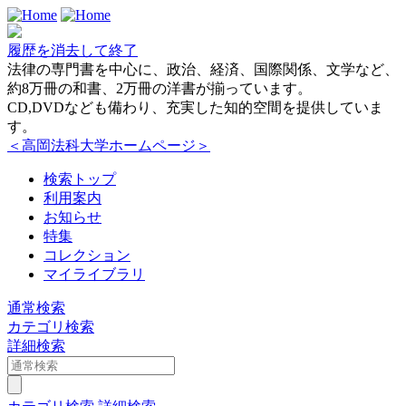
履歴を消去して終了
法律の専門書を中心に、政治、経済、国際関係、文学など、
約8万冊の和書、2万冊の洋書が揃っています。
CD,DVDなども備わり、充実した知的空間を提供していま
す。
＜高岡法科大学ホームページ＞
検索トップ
利用案内
お知らせ
特集
コレクション
マイライブラリ
通常検索
カテゴリ検索
詳細検索